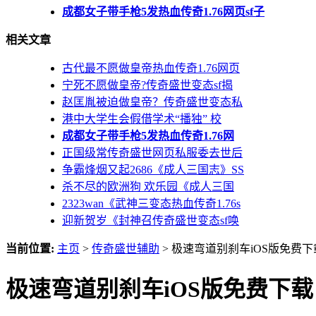
成都女子带手枪5发热血传奇1.76网页sf子
相关文章
古代最不愿做皇帝热血传奇1.76网页
宁死不愿做皇帝?传奇盛世变态sf揭
赵匡胤被迫做皇帝？传奇盛世变态私
港中大学生会假借学术“播独” 校
成都女子带手枪5发热血传奇1.76网
正国级常传奇盛世网页私服委去世后
争霸烽烟又起2686《成人三国志》SS
杀不尽的欧洲狗 欢乐园《成人三国
2323wan《武神三变态热血传奇1.76s
迎新贺岁《封神召传奇盛世变态sf唤
当前位置:
主页
>
传奇盛世辅助
> 极速弯道别刹车iOS版免费下
极速弯道别刹车iOS版免费下载