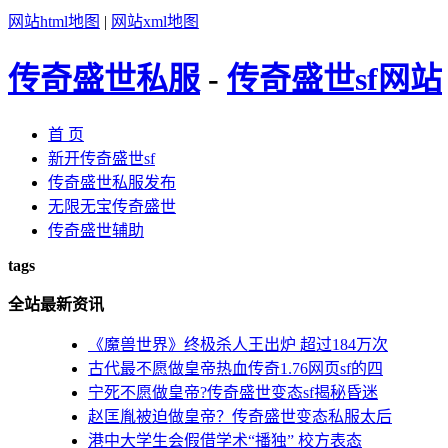
网站html地图
|
网站xml地图
传奇盛世私服
-
传奇盛世sf网站
首 页
新开传奇盛世sf
传奇盛世私服发布
无限无宝传奇盛世
传奇盛世辅助
tags
全站最新资讯
《魔兽世界》终极杀人王出炉 超过184万次
古代最不愿做皇帝热血传奇1.76网页sf的四
宁死不愿做皇帝?传奇盛世变态sf揭秘昏迷
赵匡胤被迫做皇帝？传奇盛世变态私服太后
港中大学生会假借学术“播独” 校方表态